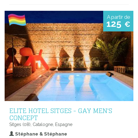
A partir de
125
€
ELITE HOTEL SITGES - GAY MEN'S
CONCEPT
Sitges (08), Catalogne, Espagne
Stéphane & Stéphane