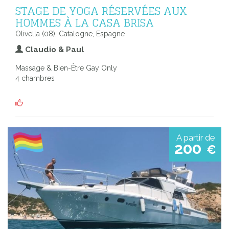
STAGE DE YOGA RÉSERVÉES AUX
HOMMES À LA CASA BRISA
Olivella (08), Catalogne, Espagne
Claudio & Paul
Massage & Bien-Être Gay Only
4 chambres
A partir de
200
€