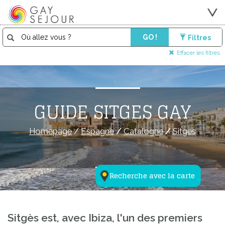
GO !
Filtres
Effacer les filtres
GUIDE SITGES GAY
Homepage
/
Espagne
/
Catalogne
/
Sitges
Recherche avec la carte
Sitgès est, avec Ibiza, l'un des premiers