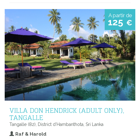
A partir de
125
€
VILLA DON HENDRICK (ADULT ONLY),
TANGALLE
Tangalle (82), District d’Hambanthota, Sri Lanka
Raf & Harold