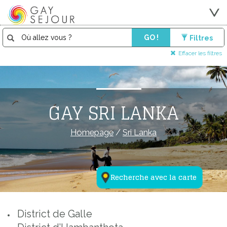
GO !
Filtres
Effacer les filtres
GAY SRI LANKA
Homepage
/
Sri Lanka
Recherche avec la carte
District de Galle