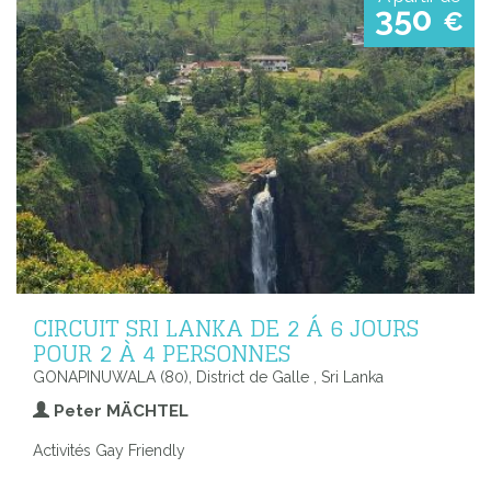
350
€
CIRCUIT SRI LANKA DE 2 Á 6 JOURS
POUR 2 À 4 PERSONNES
GONAPINUWALA (80), District de Galle , Sri Lanka
Peter MÄCHTEL
Activités Gay Friendly