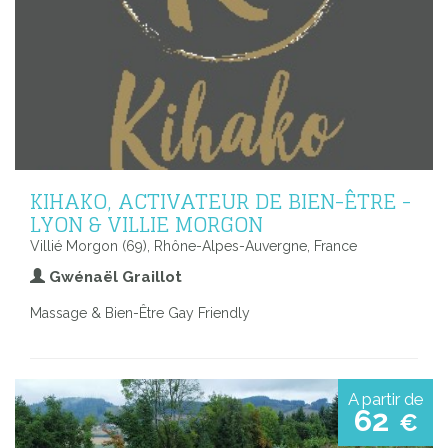
KIHAKO, ACTIVATEUR DE BIEN-ÊTRE -
LYON & VILLIE MORGON
Villié Morgon (69), Rhône-Alpes-Auvergne, France
Gwénaël Graillot
Massage & Bien-Être Gay Friendly
A partir de
62
€