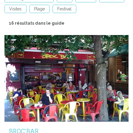
Visites
Plage
Festival
16 résultats dans le guide
BROC'BAR