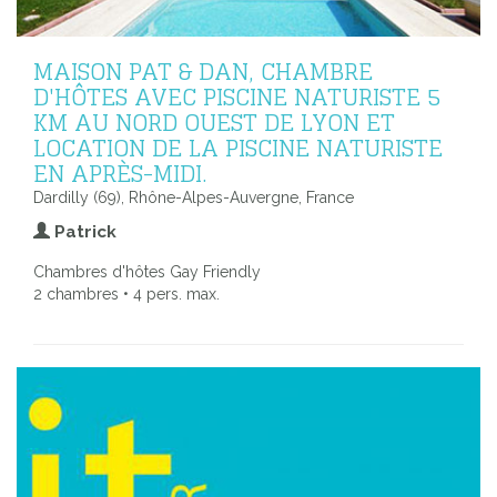
MAISON PAT & DAN, CHAMBRE
D'HÔTES AVEC PISCINE NATURISTE 5
KM AU NORD OUEST DE LYON ET
LOCATION DE LA PISCINE NATURISTE
EN APRÈS-MIDI.
Dardilly (69), Rhône-Alpes-Auvergne, France
Patrick
Chambres d'hôtes Gay Friendly
2 chambres • 4 pers. max.