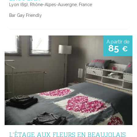
Lyon (69), Rhône-Alpes-Auvergne, France
Bar Gay Friendly
A partir de
85
€
L'ÉTAGE AUX FLEURS EN BEAUJOLAIS