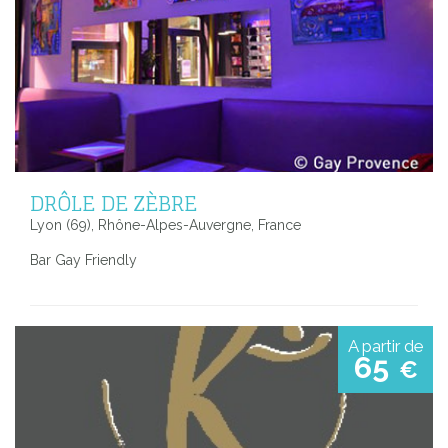
DRÔLE DE ZÈBRE
Lyon (69), Rhône-Alpes-Auvergne, France
Bar Gay Friendly
A partir de
65
€