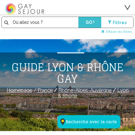
GO !
Filtres
Effacer les filtres
GUIDE LYON & RHÔNE
GAY
Homepage
/
France
/
Rhône-Alpes-Auvergne
/
Lyon
& Rhône
Recherche avec la carte