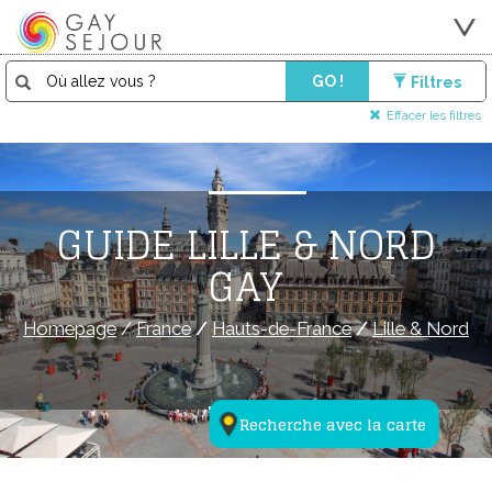
GO !
Filtres
Effacer les filtres
GUIDE LILLE & NORD
GAY
Homepage
/
France
/
Hauts-de-France
/
Lille & Nord
Recherche avec la carte