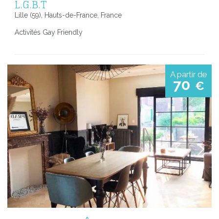
L.G.B.T
Lille (59), Hauts-de-France, France
Activités Gay Friendly
A partir de
70
€