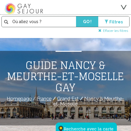
GO !
Filtres
Effacer les filtres
GUIDE NANCY &
MEURTHE-ET-MOSELLE
GAY
Homepage
/
France
/
Grand Est
/
Nancy & Meurthe-
et-Moselle
Recherche avec la carte