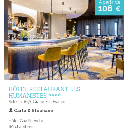
A partir de
108
€
HÔTEL RESTAURANT LES
HUMANISTES ****
Sélestat (67), Grand Est, France
Carlo & Stéphane
Hôtel Gay Friendly
60 chambres