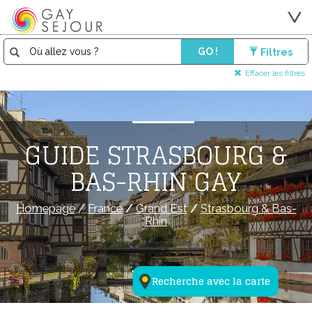
GO !
Filtres
Effacer les filtres
GUIDE STRASBOURG &
BAS-RHIN GAY
Homepage
/
France
/
Grand Est
/
Strasbourg & Bas-
Rhin
Recherche avec la carte