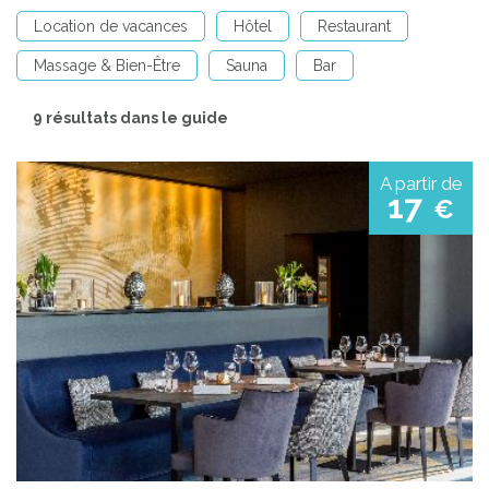
Location de vacances
Hôtel
Restaurant
Massage & Bien-Être
Sauna
Bar
9 résultats dans le guide
A partir de
17
€