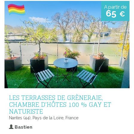
A partir de
65
€
LES TERRASSES DE GRÈNERAIE,
CHAMBRE D'HÔTES 100 % GAY ET
NATURISTE
Nantes (44), Pays de la Loire, France
Bastien