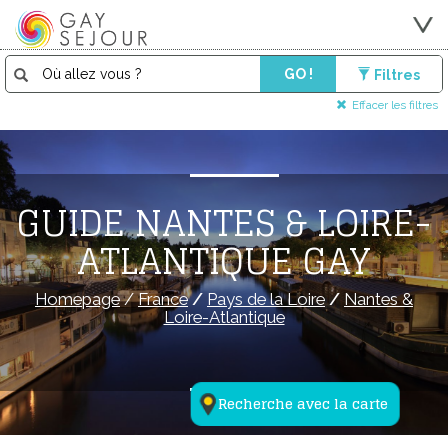
GO !
Filtres
Effacer les filtres
GUIDE NANTES & LOIRE-
ATLANTIQUE GAY
Homepage
/
France
/
Pays de la Loire
/
Nantes &
Loire-Atlantique
Recherche avec la carte