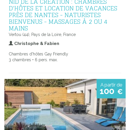
NID DE LA CRÉATION : CHAMBRES
D'HÔTES ET LOCATION DE VACANCES
PRÈS DE NANTES - NATURISTES
BIENVENUS - MASSAGES À 2 OU 4
MAINS
Vertou (44), Pays de la Loire, France
Christophe & Fabien
Chambres d'hôtes Gay Friendly
3 chambres • 6 pers. max.
A partir de
100
€