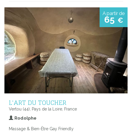
A partir de
65
€
L'ART DU TOUCHER
Vertou (44), Pays de la Loire, France
Rodolphe
Massage & Bien-Être Gay Friendly