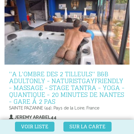
''A L'OMBRE DES 2 TILLEULS'' B&B
ADULTONLY - NATURISTGAYFRIENDLY
- MASSAGE - STAGE TANTRA - YOGA -
QUANTIQUE - 20 MINUTES DE NANTES
- GARE À 2 PAS
SAINTE PAZANNE (44), Pays de la Loire, France
JEREMY ARABEL44
VOIR LISTE
SUR LA CARTE
Chambres d'hôtes Gay Friendly