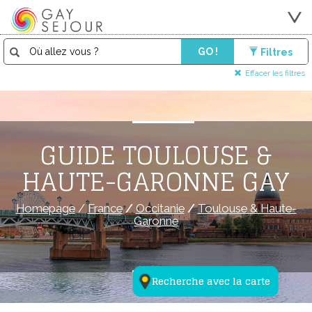
GO !
Filtres
Effacer les filtres
GUIDE TOULOUSE &
HAUTE-GARONNE GAY
Homepage
/
France
/
Occitanie
/
Toulouse & Haute-
Garonne
Recherche avec la carte