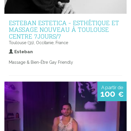
ESTEBAN ESTETICA - ESTHÉTIQUE ET
MASSAGE NOUVEAU À TOULOUSE
CENTRE 7JOURS/7
Toulouse (31), Occitanie, France
Esteban
Massage & Bien-Être Gay Friendly
A partir de
100
€