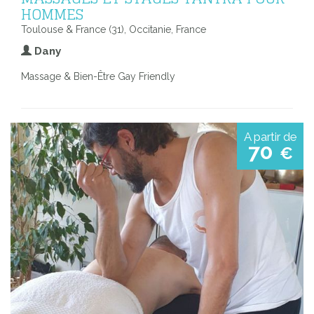
HOMMES
Toulouse & France (31), Occitanie, France
Dany
Massage & Bien-Être Gay Friendly
A partir de
70
€