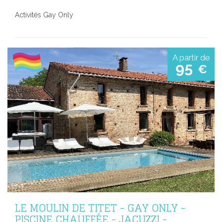
Activités Gay Only
A partir de
95
€
LE MOULIN DE TITET - GAY ONLY -
PISCINE CHAUFFÉE - JACUZZI -