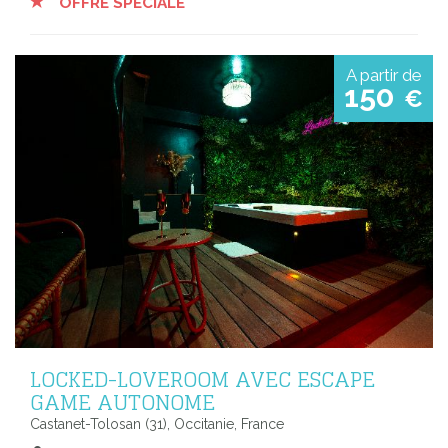
OFFRE SPÉCIALE
A partir de
150
€
LOCKED-LOVEROOM AVEC ESCAPE
GAME AUTONOME
Castanet-Tolosan (31), Occitanie, France