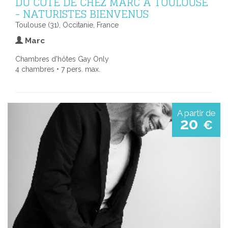
DU CÔTÉ DE CHEZ MARC À TOULOUSE
- NATURISTES BIENVENUS
Toulouse (31), Occitanie, France
Marc
Chambres d'hôtes Gay Only
4 chambres • 7 pers. max.
A partir de
20
€