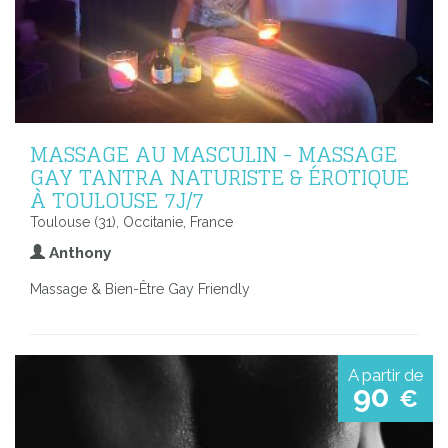
MASSAGE AU MASCULIN - MASSAGE
GAY TANTRA NATURISTE & ÉROTIQUE
À TOULOUSE 7J/7
Toulouse (31), Occitanie, France
Anthony
Massage & Bien-Être Gay Friendly
A partir de
90
€