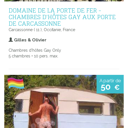
DOMAINE DE LA PORTE DE FER -
CHAMBRES D'HÔTES GAY AUX PORTE
DE CARCASSONNE
Carcassonne ( 11 ), Occitanie, France
Gilles & Olivier
Chambres d'hôtes Gay Only
5 chambres • 10 pers. max.
A partir de
50
€