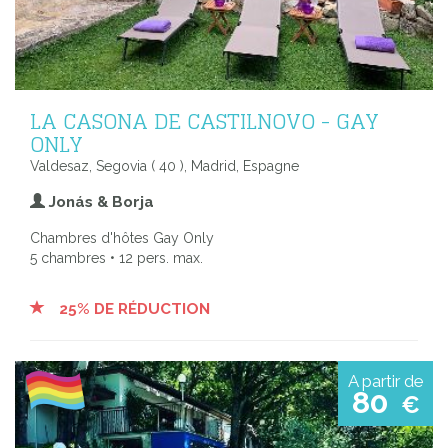
LA CASONA DE CASTILNOVO - GAY
ONLY
Valdesaz, Segovia ( 40 ), Madrid, Espagne
Jonás & Borja
Chambres d'hôtes Gay Only
5 chambres • 12 pers. max.
25% DE RÉDUCTION
A partir de
80
€