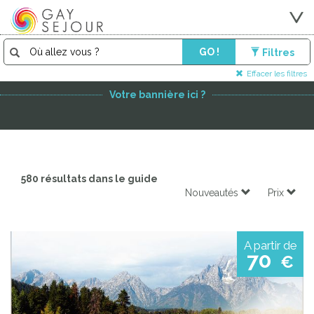
GO !
Filtres
PARTENAIRE PREMIUM
Effacer les filtres
Votre bannière ici ?
580 résultats dans le guide
Nouveautés
Prix
A partir de
70
€