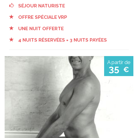
SÉJOUR NATURISTE
OFFRE SPÉCIALE VRP
UNE NUIT OFFERTE
4 NUITS RÉSERVÉES = 3 NUITS PAYÉES
A partir de
35
€