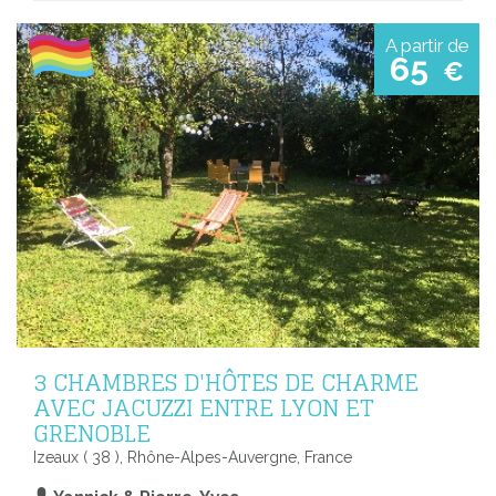
A partir de
65
€
3 CHAMBRES D'HÔTES DE CHARME
AVEC JACUZZI ENTRE LYON ET
GRENOBLE
Izeaux ( 38 ), Rhône-Alpes-Auvergne, France