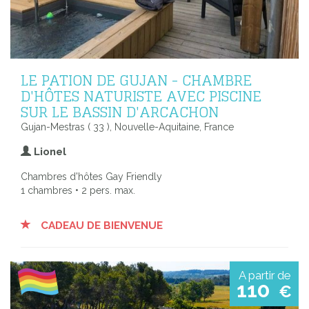
LE PATION DE GUJAN - CHAMBRE
D'HÔTES NATURISTE AVEC PISCINE
SUR LE BASSIN D'ARCACHON
Gujan-Mestras ( 33 ), Nouvelle-Aquitaine, France
Lionel
Chambres d'hôtes Gay Friendly
1 chambres • 2 pers. max.
CADEAU DE BIENVENUE
A partir de
110
€