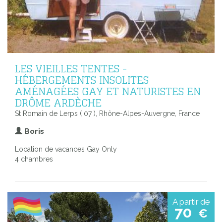
LES VIEILLES TENTES -
HÉBERGEMENTS INSOLITES
AMÉNAGÉES GAY ET NATURISTES EN
DRÔME ARDÈCHE
St Romain de Lerps ( 07 ), Rhône-Alpes-Auvergne, France
Boris
Location de vacances Gay Only
4 chambres
A partir de
70
€