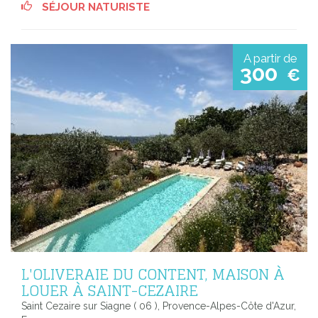
SÉJOUR NATURISTE
A partir de
300
€
L'OLIVERAIE DU CONTENT, MAISON À
LOUER À SAINT-CEZAIRE
Saint Cezaire sur Siagne ( 06 ), Provence-Alpes-Côte d'Azur,