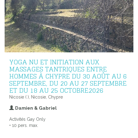
YOGA NU ET INITIATION AUX
MASSAGES TANTRIQUES ENTRE
HOMMES À CHYPRE DU 30 AOÛT AU 6
SEPTEMBRE, DU 20 AU 27 SEPTEMBRE
ET DU 18 AU 25 OCTOBRE2026
Nicosie ( ), Nicosie, Chypre
Damien & Gabriel
Activités Gay Only
• 10 pers. max.