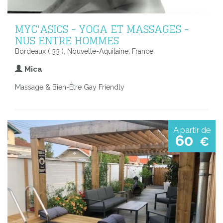
MYC'ASICS - YOGA ET MASSAGES -
NUS ENTRE HOMMES
Bordeaux ( 33 ), Nouvelle-Aquitaine, France
Mica
Massage & Bien-Être Gay Friendly
A partir de
60
€