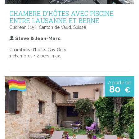
CHAMBRE D'HÔTES AVEC PISCINE
ENTRE LAUSANNE ET BERNE
Cudrefin ( 15 ), Canton de Vaud, Suisse
Steve & Jean-Marc
Chambres d'hôtes Gay Only
1 chambres • 2 pers. max.
A partir de
80
€