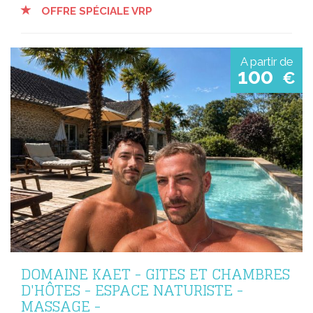
OFFRE SPÉCIALE VRP
A partir de
100
€
DOMAINE KAET - GITES ET CHAMBRES
D'HÔTES - ESPACE NATURISTE -
MASSAGE -