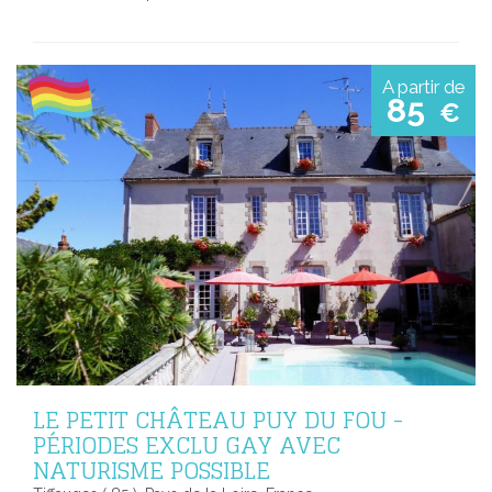
A partir de
85
€
LE PETIT CHÂTEAU PUY DU FOU -
PÉRIODES EXCLU GAY AVEC
NATURISME POSSIBLE