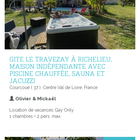
GITE LE TRAVEZAY À RICHELIEU,
MAISON INDÉPENDANTE AVEC
PISCINE CHAUFFÉE, SAUNA ET
JACUZZI
Courcoué ( 37 ), Centre Val de Loire, France
Olivier & Mickaël
Location de vacances Gay Only
1 chambres • 2 pers. max.