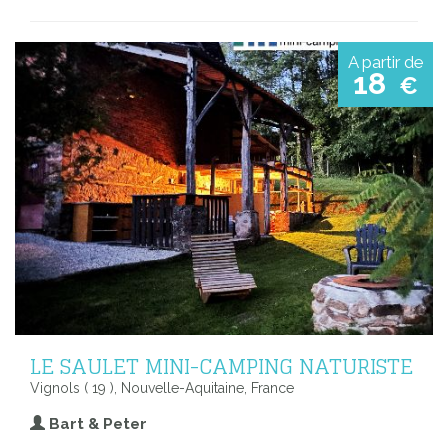
A partir de
18
€
LE SAULET MINI-CAMPING NATURISTE
Vignols ( 19 ), Nouvelle-Aquitaine, France
Bart & Peter