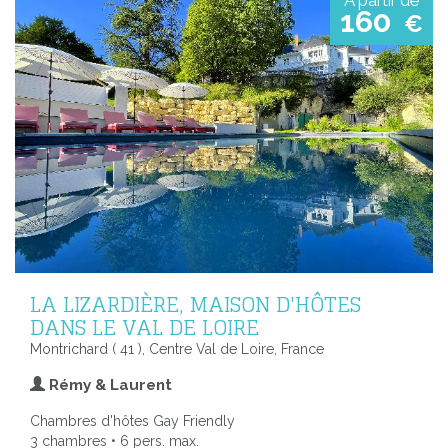
A partir de
160
€
LA LIZARDIÈRE, MAISON D'HÔTES
DANS LE VAL DE LOIRE
Montrichard ( 41 ), Centre Val de Loire, France
Rémy & Laurent
Chambres d'hôtes Gay Friendly
3 chambres • 6 pers. max.