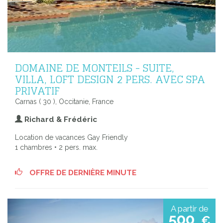
DOMAINE DE MONTEILS - SUITE,
VILLA, LOFT DESIGN 2 PERS. AVEC SPA
PRIVATIF
Carnas ( 30 ), Occitanie, France
Richard & Frédéric
Location de vacances Gay Friendly
1 chambres • 2 pers. max.
OFFRE DE DERNIÈRE MINUTE
A partir de
500
€