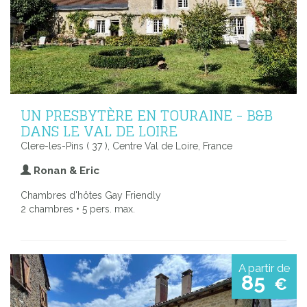
UN PRESBYTÈRE EN TOURAINE - B&B
DANS LE VAL DE LOIRE
Clere-les-Pins ( 37 ), Centre Val de Loire, France
Ronan & Eric
Chambres d'hôtes Gay Friendly
2 chambres • 5 pers. max.
A partir de
85
€