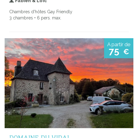
Fabien & Loïc
Chambres d'hôtes Gay Friendly
3 chambres • 6 pers. max.
A partir de
75
€
DOMAINE DU VIDAL