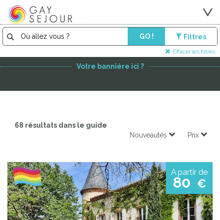
GO !
Filtres
PARTENAIRE PREMIUM
Effacer les filtres
Votre bannière ici ?
68 résultats dans le guide
Nouveautés
Prix
A partir de
80
€