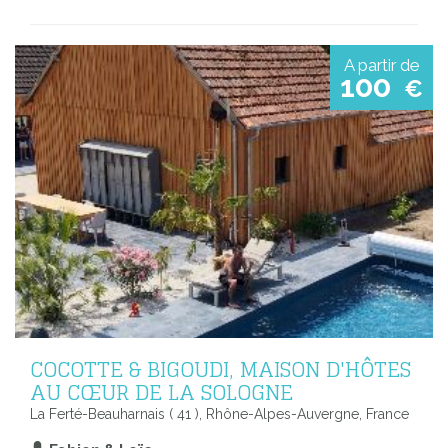
A partir de
100
€
COCOTTE & BIGOUDI, MAISON D'HÔTES
AU CŒUR DE LA SOLOGNE
La Ferté-Beauharnais ( 41 ), Rhône-Alpes-Auvergne, France