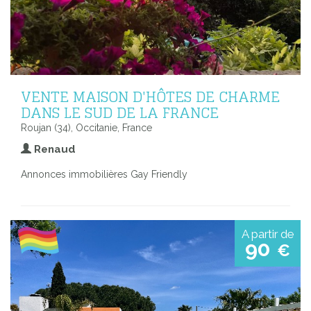
VENTE MAISON D'HÔTES DE CHARME
DANS LE SUD DE LA FRANCE
Roujan (34), Occitanie, France
Renaud
Annonces immobilières Gay Friendly
A partir de
90
€