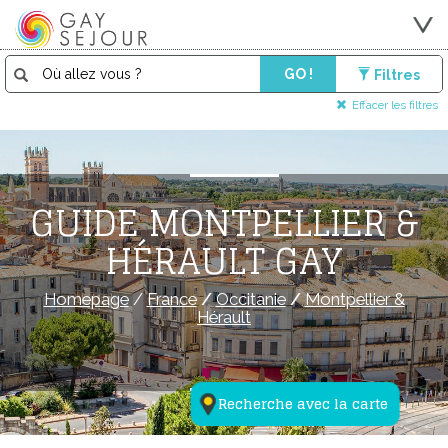
GO !
Filtres
Effacer les filtres
GUIDE MONTPELLIER &
HÉRAULT GAY
Homepage
/
France
/
Occitanie
/
Montpellier &
Hérault
Recherche avec la carte