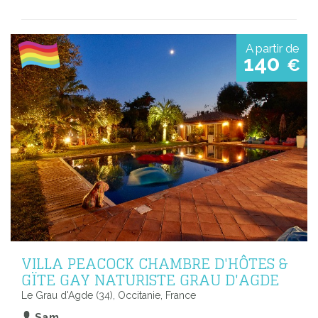
A partir de
140
€
VILLA PEACOCK CHAMBRE D'HÔTES &
GÏTE GAY NATURISTE GRAU D'AGDE
Le Grau d'Agde (34), Occitanie, France
Sam