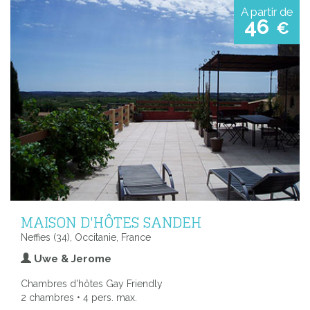
A partir de
46
€
MAISON D'HÔTES SANDEH
Neffies (34), Occitanie, France
Uwe & Jerome
Chambres d'hôtes Gay Friendly
2 chambres • 4 pers. max.