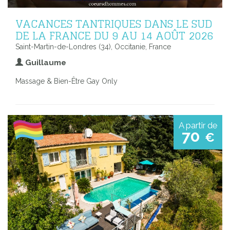
VACANCES TANTRIQUES DANS LE SUD
DE LA FRANCE DU 9 AU 14 AOÛT 2026
Saint-Martin-de-Londres (34), Occitanie, France
Guillaume
Massage & Bien-Être Gay Only
A partir de
70
€