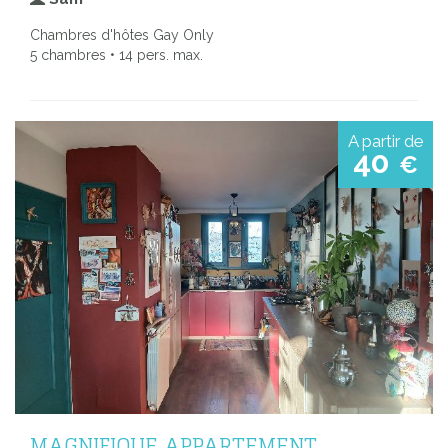
Chambres d'hôtes Gay Only
5 chambres • 14 pers. max.
A partir de
40
€
MAGNIFIQUE APPARTEMENT