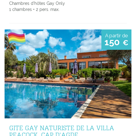
Chambres d'hôtes Gay Only
1 chambres • 2 pers. max.
A partir de
150
€
GITE GAY NATURISTE DE LA VILLA
PEACOCK, CAP D'AGDE