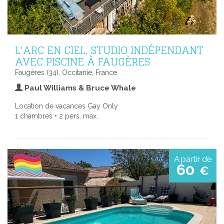
L'ARC EN CIEL, STUDIO INDÉPENDANT
AVEC PISCINE À FAUGÈRES
Faugères (34), Occitanie, France
Paul Williams & Bruce Whale
Location de vacances Gay Only
1 chambres • 2 pers. max.
A partir de
60
€