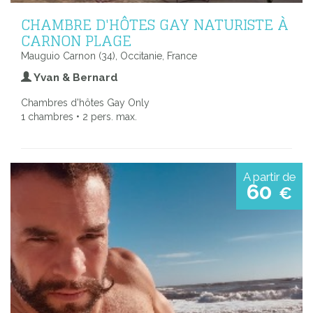
CHAMBRE D'HÔTES GAY NATURISTE À
CARNON PLAGE
Mauguio Carnon (34), Occitanie, France
Yvan & Bernard
Chambres d'hôtes Gay Only
1 chambres • 2 pers. max.
A partir de
60
€