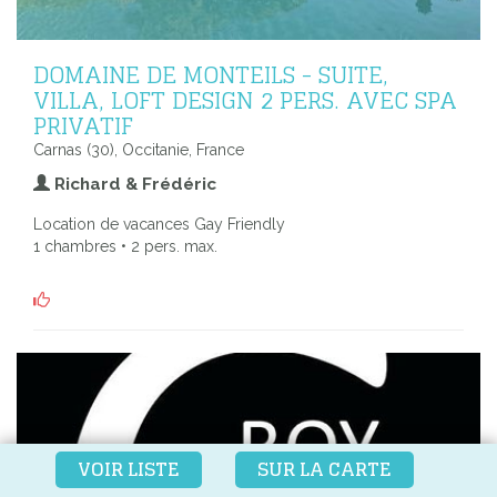
DOMAINE DE MONTEILS - SUITE,
VILLA, LOFT DESIGN 2 PERS. AVEC SPA
PRIVATIF
Carnas (30), Occitanie, France
Richard & Frédéric
Location de vacances Gay Friendly
1 chambres • 2 pers. max.
VOIR LISTE
SUR LA CARTE