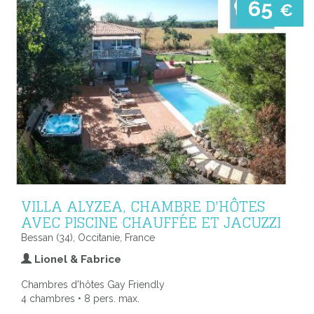
65
€
VILLA ALYZEA, CHAMBRE D'HÔTES
AVEC PISCINE CHAUFFÉE ET JACUZZI
Bessan (34), Occitanie, France
Lionel & Fabrice
Chambres d'hôtes Gay Friendly
4 chambres • 8 pers. max.