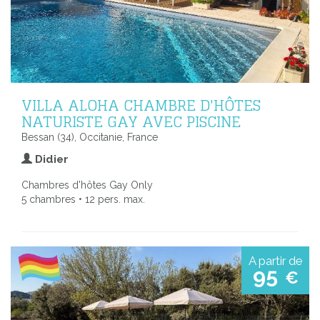
VILLA ALOHA CHAMBRE D'HÔTES
NATURISTE GAY AVEC PISCINE
Bessan (34), Occitanie, France
Didier
Chambres d'hôtes Gay Only
5 chambres • 12 pers. max.
A partir de
95
€