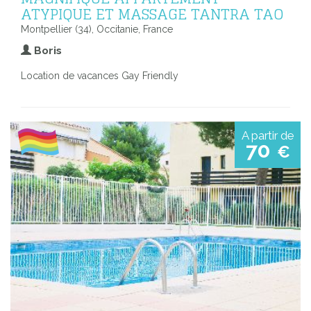
ATYPIQUE ET MASSAGE TANTRA TAO
Montpellier (34), Occitanie, France
Boris
Location de vacances Gay Friendly
A partir de
70
€