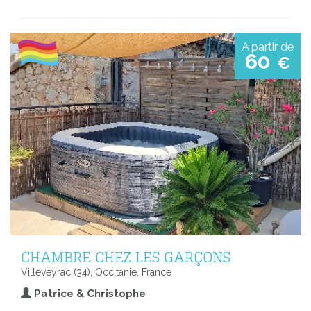
A partir de
60
€
CHAMBRE CHEZ LES GARÇONS
Villeveyrac (34), Occitanie, France
Patrice & Christophe