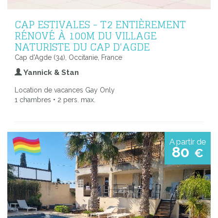
CAP ESTIVALES - T2 ENTIÈREMENT
RÉNOVÉ À 100M DU VILLAGE
NATURISTE DU CAP D'AGDE
Cap d'Agde (34), Occitanie, France
Yannick & Stan
Location de vacances Gay Only
1 chambres • 2 pers. max.
A partir de
80
€